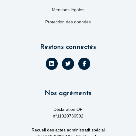
Mentions légales
Protection des données
Restons connectés
L
T
F
i
w
a
n
i
c
k
t
e
e
t
b
d
e
o
Nos agréments
i
r
o
n
k
-
f
Déclaration OF
n°11920736592
Recueil des actes administratif spécial