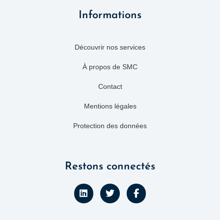
Informations
Découvrir nos services
À propos de SMC
Contact
Mentions légales
Protection des données
Restons connectés
L
T
F
i
w
a
n
i
c
k
t
e