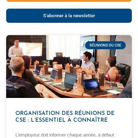
S'abonner à la newsletter
P
P
P
P
a
a
a
a
RÉUNIONS DU CSE
g
g
g
g
e
e
e
e
ORGANISATION DES RÉUNIONS DE
CSE : L’ESSENTIEL À CONNAÎTRE
L’employeur doit informer chaque année, à défaut