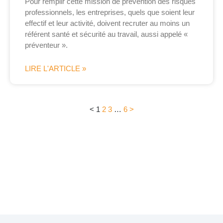
Pour remplir cette mission de prévention des risques
professionnels, les entreprises, quels que soient leur
effectif et leur activité, doivent recruter au moins un
référent santé et sécurité au travail, aussi appelé «
préventeur ».
LIRE L'ARTICLE »
<
1
2
3
…
6
>