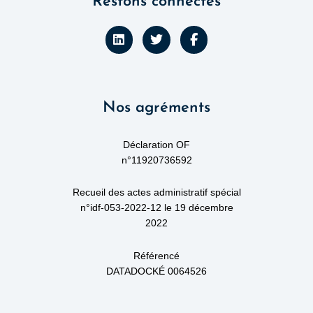
Restons connectés
L
T
F
i
w
a
n
i
c
k
t
e
e
t
b
d
e
o
Nos agréments
i
r
o
n
k
-
f
Déclaration OF
n°11920736592
Recueil des actes administratif spécial
n°idf-053-2022-12 le 19 décembre
2022
Référencé
DATADOCKÉ 0064526