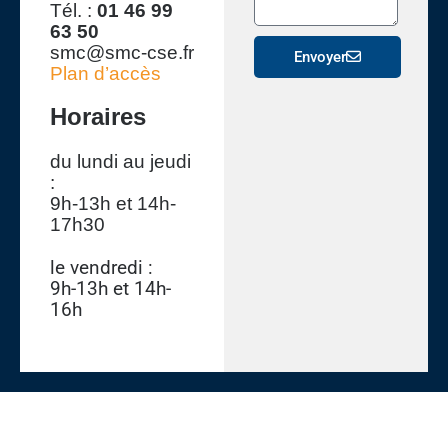
s
Tél. :
01 46 99
l
e
a
63 50
e
l
g
smc@smc-cse.fr
c
Envoyer
a
Plan d’accès
e
t
d
r
e
Horaires
o
m
n
a
du lundi au jeudi
i
n
:
q
d
9h-13h et 14h-
u
e
17h30
e
le vendredi :
9h-13h et 14h-
16h