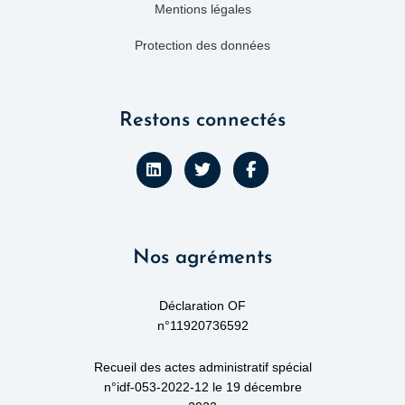
Mentions légales
Protection des données
Restons connectés
L
T
F
i
w
a
n
i
c
k
t
e
e
t
b
d
e
o
Nos agréments
i
r
o
n
k
-
f
Déclaration OF
n°11920736592
Recueil des actes administratif spécial
n°idf-053-2022-12 le 19 décembre