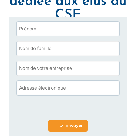
dédiée aux élus du
CSE
Envoyer