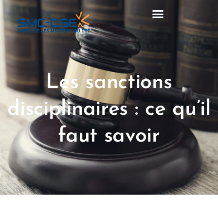
Aller
au
contenu
Les sanctions
disciplinaires : ce qu’il
faut savoir