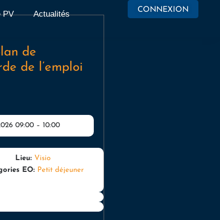
CONNEXION
e PV
Actualités
lan de
de de l’emploi
2026 09:00
–
10:00
Lieu:
Visio
gories EO:
Petit déjeuner