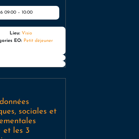
26 09:00
–
10:00
Lieu:
Visio
gories EO:
Petit déjeuner
 données
ues, sociales et
nementales
et les 3