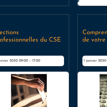
ections
Compren
ofessionnelles du CSE
de votre
anvier 2030 09:00
–
17:00
1 janvier 2030