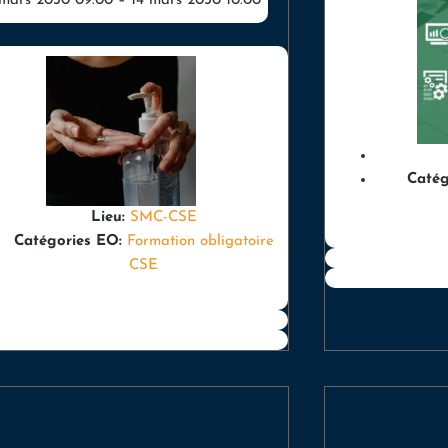
 mars 2030 09:00
–
14 mars 2030 10:00
Catég
Lieu:
SMC-CSE
Catégories EO:
Formation obligatoire
CSE