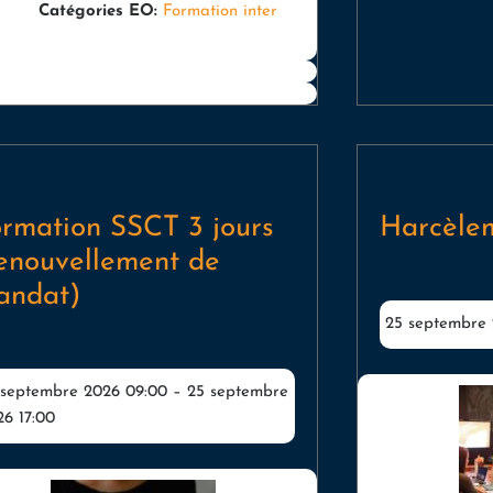
Catégories EO:
Formation inter
rmation SSCT 3 jours
Harcèle
enouvellement de
andat)
25 septembre 
 septembre 2026 09:00
–
25 septembre
26 17:00