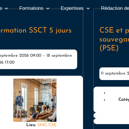
e
Formations
Expertises
Rédaction d
rmation SSCT 5 jours
CSE et p
sauvegar
(PSE)
septembre 2026 09:00
–
18 septembre
26 17:00
11 septembre 
Caté
Lieu:
SMC-CSE