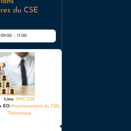
tions
ires du CSE
 09:00
–
17:00
Lieu:
SMC-CSE
s EO:
Fonctionnement du CSE
,
Thématique