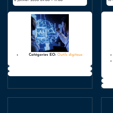
6 janvier 2030 09:00
–
17:00
10
Catégories EO:
Outils digitaux