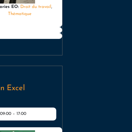
ories EO:
Droit du travail
,
Thématique
n Excel
 09:00
–
17:00