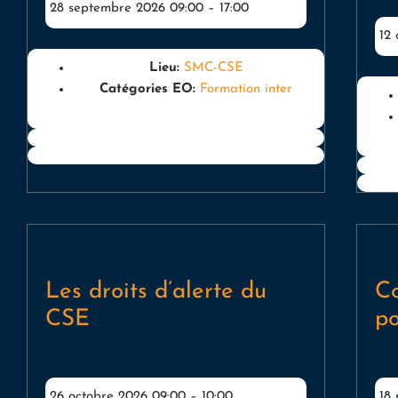
28 septembre 2026 09:00
–
17:00
12
Lieu:
SMC-CSE
Catégories EO:
Formation inter
Les droits d’alerte du
Co
CSE
po
26 octobre 2026 09:00
–
10:00
18