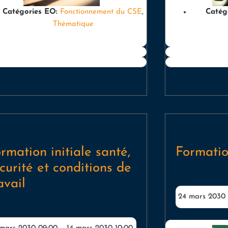
Catégories EO:
Fonctionnement du CSE
,
Catég
Thématique
rmation initiale santé,
Formatio
curité et conditions de
avail
24 mars 2030