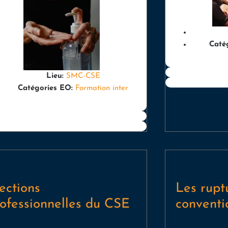
Caté
Lieu:
SMC-CSE
Catégories EO:
Formation inter
ections
Les rupt
ofessionnelles du CSE
conventi