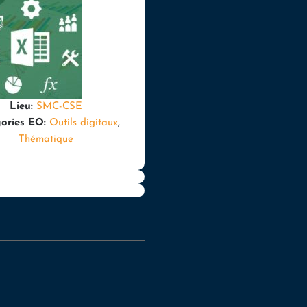
Lieu:
SMC-CSE
ories EO:
Outils digitaux
,
Thématique