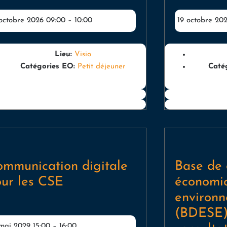
 octobre 2026 09:00
–
10:00
19 octobre 20
Lieu:
Visio
Catégories EO:
Petit déjeuner
Caté
mmunication digitale
Base de
ur les CSE
économiq
environ
(BDESE) 
 mai 2029 15:00
–
16:00