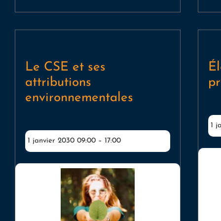
Le CSE et ses
Él
attributions
pr
environnementales
1 j
1 janvier 2030 09:00
–
17:00