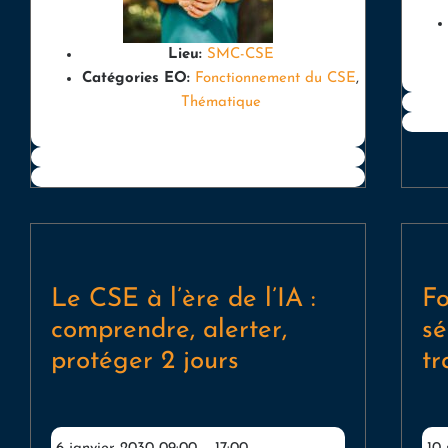
Lieu:
SMC-CSE
Catégories EO:
Fonctionnement du CSE
,
Thématique
Le CSE à l’ère de l’IA :
Fo
comprendre, alerter,
sé
protéger 2 jours
tr