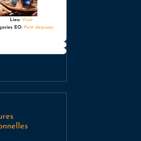
Lieu:
Visio
gories EO:
Petit déjeuner
ures
onnelles