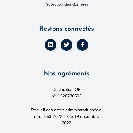
Protection des données
Restons connectés
L
T
F
i
w
a
n
i
c
k
t
e
e
t
b
d
e
o
Nos agréments
i
r
o
n
k
-
f
Déclaration OF
n°11920736592
Recueil des actes administratif spécial
n°idf-053-2022-12 le 19 décembre
2022