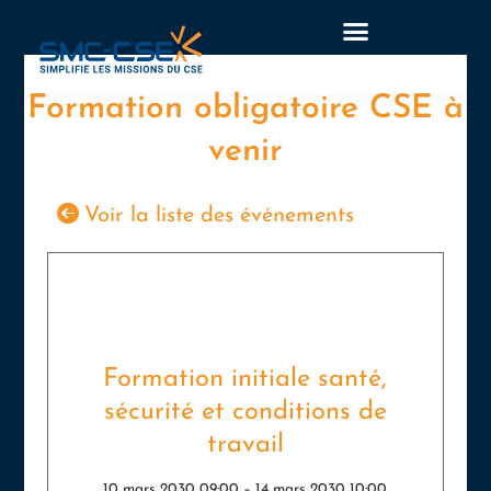
Aller
au
contenu
Formation obligatoire CSE à
venir
Voir la liste des événements
Formation initiale santé,
sécurité et conditions de
travail
10 mars 2030 09:00
–
14 mars 2030 10:00