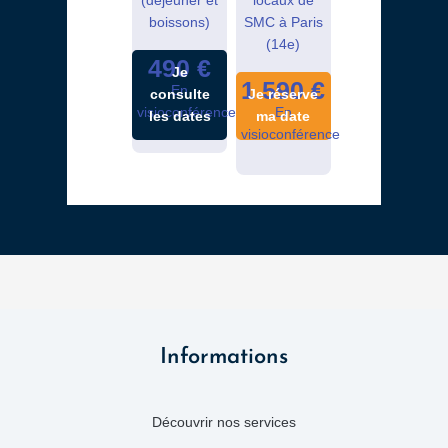
boissons)
SMC à Paris
(14e)
490 €
Je
1 590 €
En
consulte
Je réserve
visioconférence
En
les dates
ma date
visioconférence
Informations
Découvrir nos services