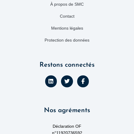
À propos de SMC
Contact
Mentions légales
Protection des données
Restons connectés
L
T
F
i
w
a
n
i
c
k
t
e
e
t
b
d
e
o
Nos agréments
i
r
o
n
k
-
f
Déclaration OF
n°11920736592