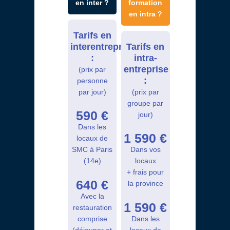
en inter ?
formation
en intra ?
Tarifs en
interentreprises
Tarifs en
:
intra-
entreprise
(prix par
:
personne
par jour)
(prix par
groupe par
590 €
jour)
Dans les
1 590 €
locaux de
SMC à Paris
Dans vos
(14e)
locaux
+ frais pour
640 €
la province
Avec la
1 590 €
restauration
comprise
Dans les
(déjeuner et
locaux de