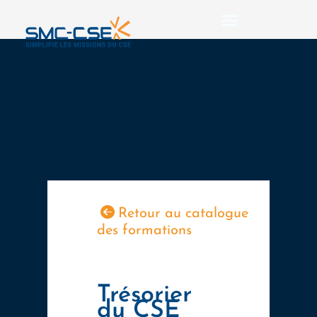
Aller
au
contenu
Retour au catalogue
des formations
Trésorier
du CSE