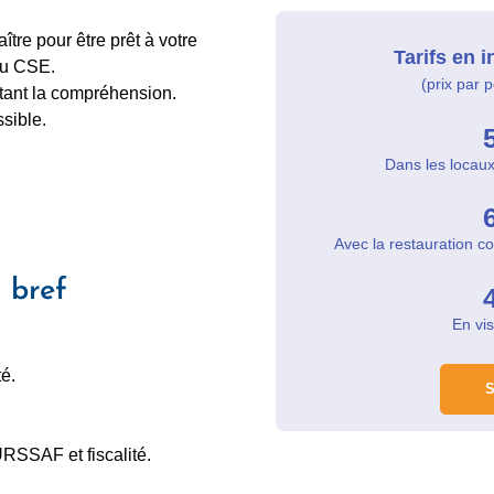
aître pour être prêt à votre
Tarifs en i
du CSE.
(prix par 
itant la compréhension.
sible.
Dans les locau
Avec la restauration c
 bref
En vi
é.
S
RSSAF et fiscalité.