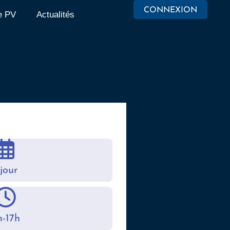
CONNEXION
e PV
Actualités
 jour
h-17h