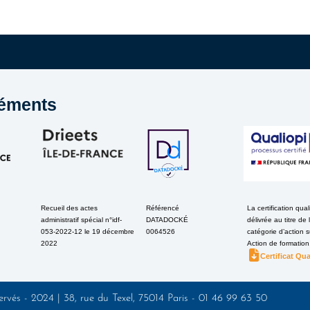
éments
Recueil des actes
Référencé
La certification qual
administratif spécial n°idf-
DATADOCKÉ
délivrée au titre de 
053-2022-12 le 19 décembre
0064526
catégorie d’action s
2022
Action de formation
Certificat Qua
ervés - 2024 | 38, rue du Texel, 75014 Paris - 01 46 99 63 50