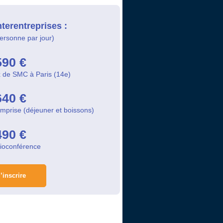
nterentreprises :
personne par jour)
590 €
x de SMC à Paris (14e)
640 €
omprise (déjeuner et boissons)
490 €
sioconférence
’inscrire