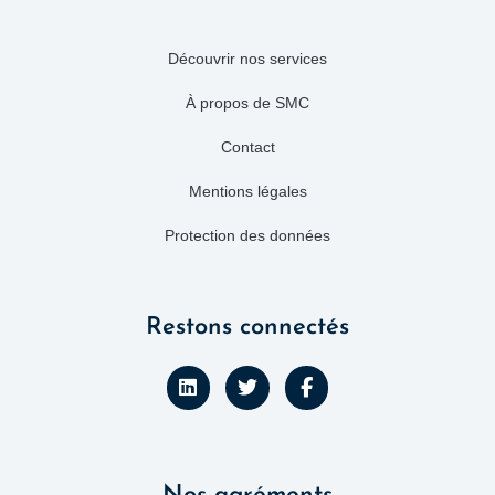
Découvrir nos services
À propos de SMC
Contact
Mentions légales
Protection des données
Restons connectés
L
T
F
i
w
a
n
i
c
k
t
e
e
t
b
d
e
o
i
r
o