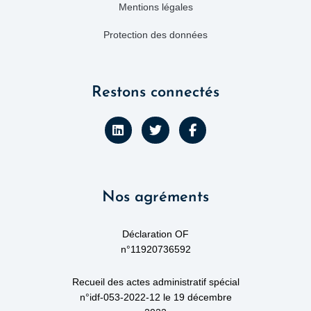
Mentions légales
Protection des données
Restons connectés
L
T
F
i
w
a
n
i
c
k
t
e
e
t
b
d
e
o
Nos agréments
i
r
o
n
k
-
f
Déclaration OF
n°11920736592
Recueil des actes administratif spécial
n°idf-053-2022-12 le 19 décembre