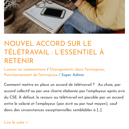
À
RETENIR
NOUVEL ACCORD SUR LE
TÉLÉTRAVAIL : L’ESSENTIEL À
RETENIR
Laisser un commentaire
/
Changements dans l'entreprise
,
Fonctionnement de l'entreprise
/
Super Admin
Comment mettre en place un accord de télétravail ? Au choix, par
accord collectif ou par une charte élaborée par l’employeur après avis
du CSE. À défaut, le recours au télétravail est possible par un accord
entre le salarié et l’employeur (par écrit ou par tout moyen), sauf
dans des circonstances exceptionnelles semblables à […]
Lire la suite »