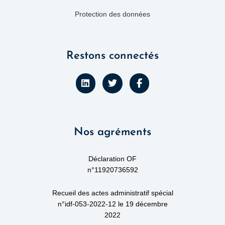
Protection des données
Restons connectés
L
T
F
i
w
a
n
i
c
k
t
e
e
t
b
d
e
o
Nos agréments
i
r
o
n
k
-
f
Déclaration OF
n°11920736592
Recueil des actes administratif spécial
n°idf-053-2022-12 le 19 décembre
2022