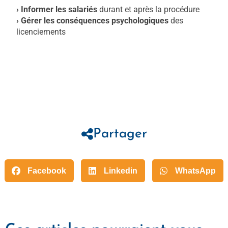
› Informer les salariés
durant et après la procédure
› Gérer les conséquences psychologiques
des
licenciements
https://smc-cse.fr/blog/
.
https://www.google.com/?
client=safari
Partager
Facebook
Linkedin
WhatsApp