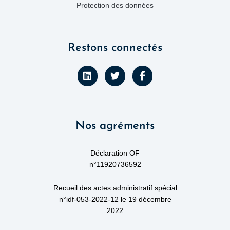
Protection des données
Restons connectés
L
T
F
i
w
a
n
i
c
k
t
e
e
t
b
d
e
o
Nos agréments
i
r
o
n
k
-
f
Déclaration OF
n°11920736592
Recueil des actes administratif spécial
n°idf-053-2022-12 le 19 décembre
2022