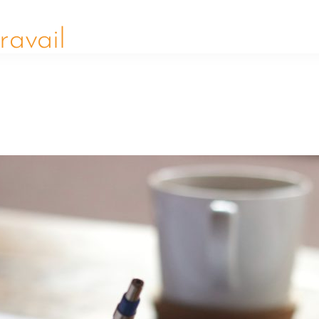
e
Formations
Expertises
Rédaction d
ravail