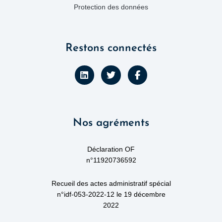
Protection des données
Restons connectés
L
T
F
i
w
a
n
i
c
k
t
e
e
t
b
d
e
o
Nos agréments
i
r
o
n
k
-
f
Déclaration OF
n°11920736592
Recueil des actes administratif spécial
n°idf-053-2022-12 le 19 décembre
2022