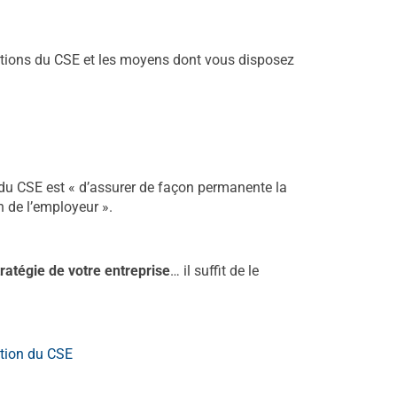
igations du CSE et les moyens dont vous disposez
 cse
 du CSE est « d’assurer de façon permanente la
n de l’employeur ».
tratégie de votre entreprise
… il suffit de le
estion du CSE
expert-comptable CSExpert comptable