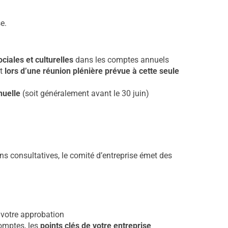
e.
ciales et culturelles
dans les comptes annuels
t
lors d’une réunion plénière prévue à cette seule
nuelle
(soit généralement avant le 30 juin)
table CSE
ons consultatives, le comité d’entreprise émet des
votre approbation
omptes, les
points clés de votre entreprise