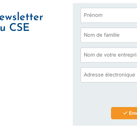
newsletter
du CSE
Env