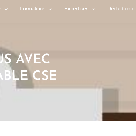
e
Formations
Expertises
Rédaction d
S AVEC
ABLE CSE