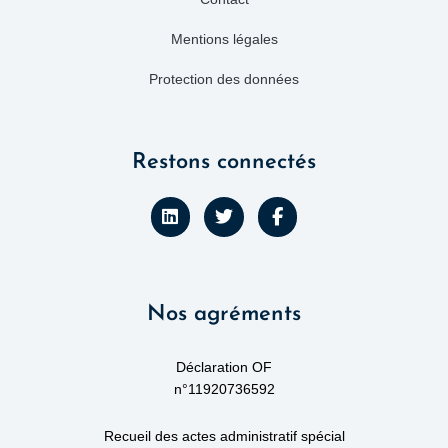
Mentions légales
Protection des données
Restons connectés
L
T
F
i
w
a
n
i
c
k
t
e
e
t
b
d
e
o
Nos agréments
i
r
o
n
k
-
f
Déclaration OF
n°11920736592
Recueil des actes administratif spécial