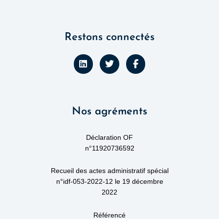
Restons connectés
L
T
F
i
w
a
n
i
c
k
t
e
e
t
b
d
e
o
Nos agréments
i
r
o
n
k
-
f
Déclaration OF
n°11920736592
Recueil des actes administratif spécial
n°idf-053-2022-12 le 19 décembre
2022
Référencé