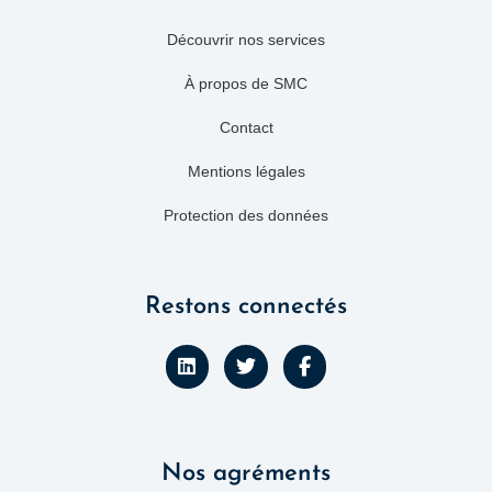
Découvrir nos services
À propos de SMC
Contact
Mentions légales
Protection des données
Restons connectés
L
T
F
i
w
a
n
i
c
k
t
e
e
t
b
d
e
o
Nos agréments
i
r
o
n
k