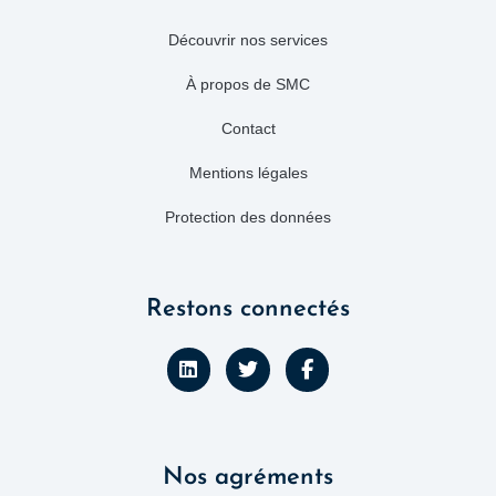
Découvrir nos services
À propos de SMC
Contact
Mentions légales
Protection des données
Restons connectés
L
T
F
i
w
a
n
i
c
k
t
e
e
t
b
d
e
o
Nos agréments
i
r
o
n
k