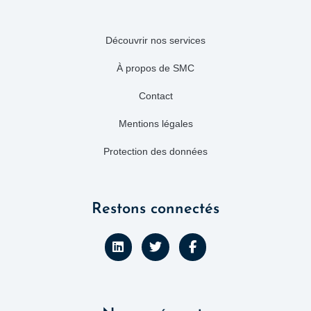
Découvrir nos services
À propos de SMC
Contact
Mentions légales
Protection des données
Restons connectés
L
T
F
i
w
a
n
i
c
k
t
e
e
t
b
d
e
o