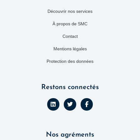
Découvrir nos services
À propos de SMC
Contact
Mentions légales
Protection des données
Restons connectés
L
T
F
i
w
a
n
i
c
k
t
e
e
t
b
d
e
o
Nos agréments
i
r
o
n
k