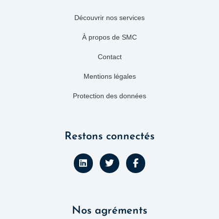
Découvrir nos services
À propos de SMC
Contact
Mentions légales
Protection des données
Restons connectés
L
T
F
i
w
a
n
i
c
k
t
e
e
t
b
d
e
o
Nos agréments
i
r
o
n
k