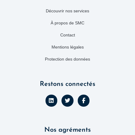
Découvrir nos services
À propos de SMC
Contact
Mentions légales
Protection des données
Restons connectés
L
T
F
i
w
a
n
i
c
k
t
e
e
t
b
d
e
o
Nos agréments
i
r
o
n
k