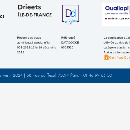
Recueil des actes
Référencé
La certification qual
administratif spécial n°idf-
DATADOCKÉ
délivrée au titre de 
053-2022-12 le 19 décembre
0064526
catégorie d’action s
2022
Action de formation
Certificat Qua
ervés - 2024 | 38, rue du Texel, 75014 Paris - 01 46 99 63 50