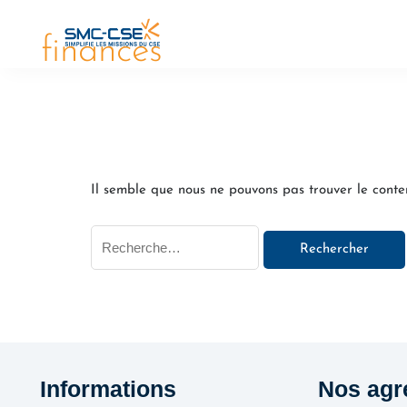
Aller
Rechercher :
Soutien juridiqu
au
finances
contenu
Il semble que nous ne pouvons pas trouver le cont
Informations
Nos agr