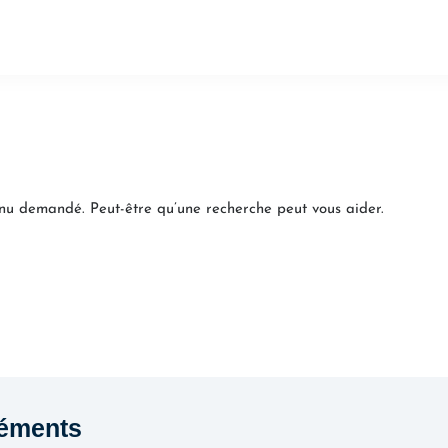
e
Formations
Expertises
Rédaction d
enu demandé. Peut-être qu’une recherche peut vous aider.
éments