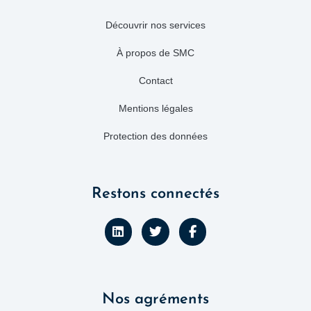
Découvrir nos services
À propos de SMC
Contact
Mentions légales
Protection des données
Restons connectés
L
T
F
i
w
a
n
i
c
k
t
e
e
t
b
d
e
o
Nos agréments
i
r
o
n
k