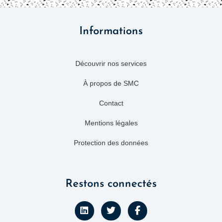
Informations
Découvrir nos services
À propos de SMC
Contact
Mentions légales
Protection des données
Restons connectés
L
T
F
i
w
a