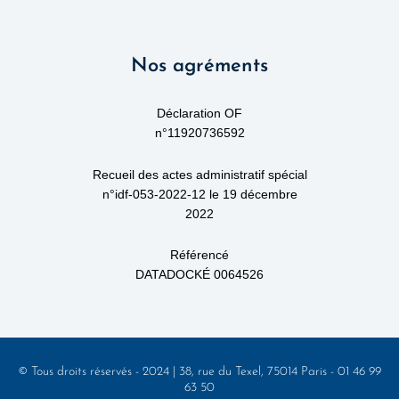
n
i
c
k
t
e
e
t
b
d
e
o
Nos agréments
i
r
o
n
k
-
f
Déclaration OF
n°11920736592
Recueil des actes administratif spécial
n°idf-053-2022-12 le 19 décembre
2022
Référencé
DATADOCKÉ 0064526
© Tous droits réservés - 2024 | 38, rue du Texel, 75014 Paris - 01 46 99
63 50