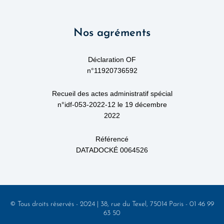
k
t
e
e
t
b
d
e
o
Nos agréments
i
r
o
n
k
-
f
Déclaration OF
n°11920736592
Recueil des actes administratif spécial
n°idf-053-2022-12 le 19 décembre
2022
Référencé
DATADOCKÉ 0064526
© Tous droits réservés - 2024 | 38, rue du Texel, 75014 Paris - 01 46 99
63 50