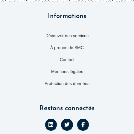
Informations
Découvrir nos services
À propos de SMC
Contact
Mentions légales
Protection des données
Restons connectés
L
T
F
i
w
a
n
i
c