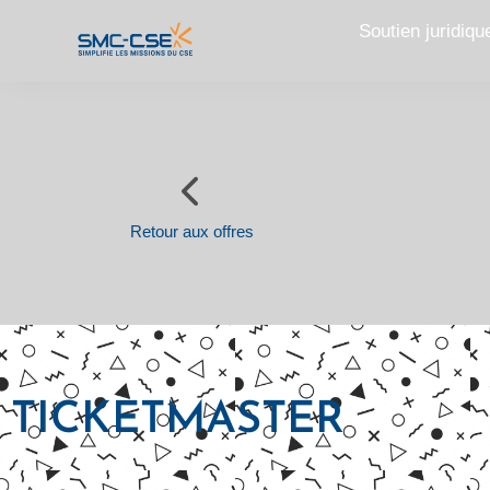
Aller
Soutien juridiqu
au
contenu
Retour aux offres
TICKETMASTER