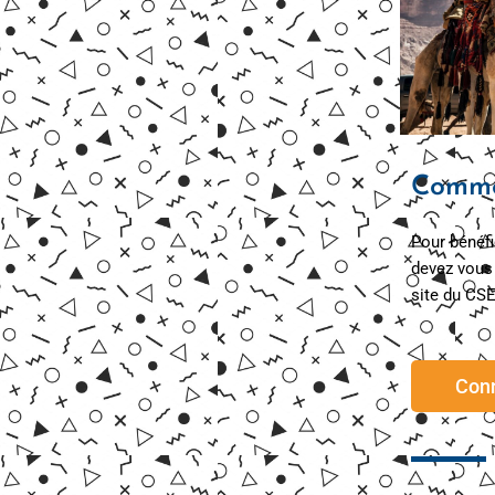
Commen
Pour bénéfi
devez vous 
site du CSE
Con