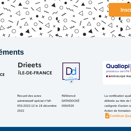
Insc
éments
Recueil des actes
Référencé
La certification qual
administratif spécial n°idf-
DATADOCKÉ
délivrée au titre de 
053-2022-12 le 19 décembre
0064526
catégorie d’action s
2022
Action de formation
Certificat Qua