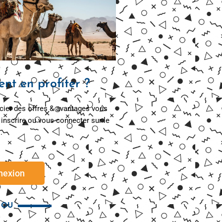
t en profiter ?
cier des offres & avantages vous
inscrire ou vous connecter sur le
.
nexion
OU