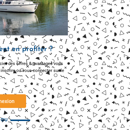
t en profiter ?
cier des offres & avantages vous
inscrire ou vous connecter sur le
.
nexion
OU