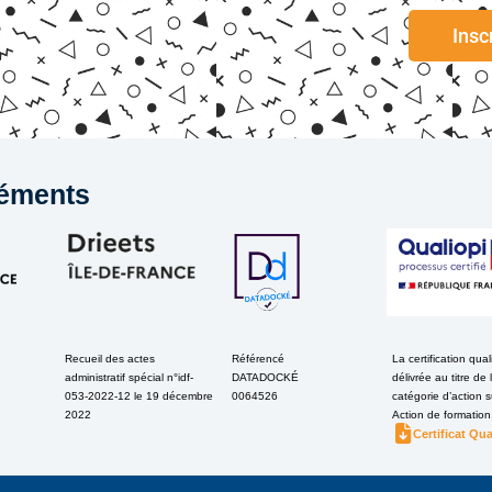
Insc
éments
Recueil des actes
Référencé
La certification qual
administratif spécial n°idf-
DATADOCKÉ
délivrée au titre de 
053-2022-12 le 19 décembre
0064526
catégorie d’action s
2022
Action de formation
Certificat Qua