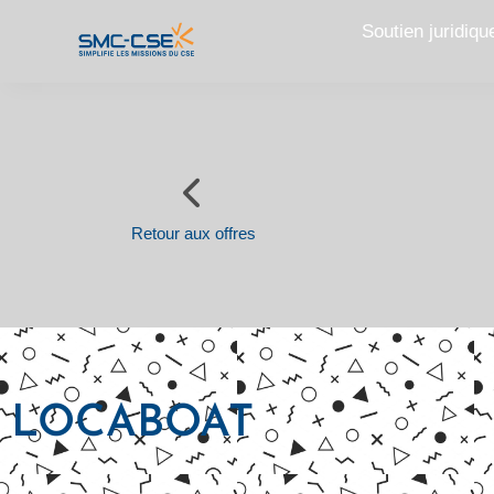
Aller
Soutien juridiqu
au
contenu
Retour aux offres
LOCABOAT