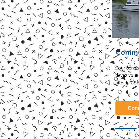
Commen
Pour bénéfi
devez vous 
site du CSE
Con