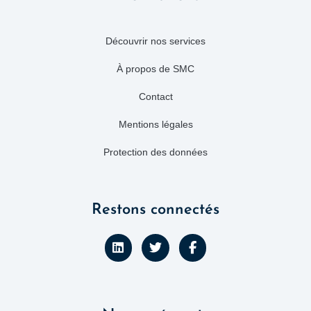
Découvrir nos services
À propos de SMC
Contact
Mentions légales
Protection des données
Restons connectés
L
T
F
i
w
a
n
i
c
k
t
e
e
t
b
d
e
o