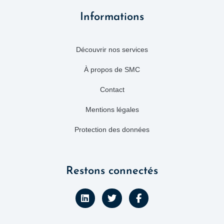
Informations
Découvrir nos services
À propos de SMC
Contact
Mentions légales
Protection des données
Restons connectés
L
T
F
i
w
a
n
i
c
k
t
e