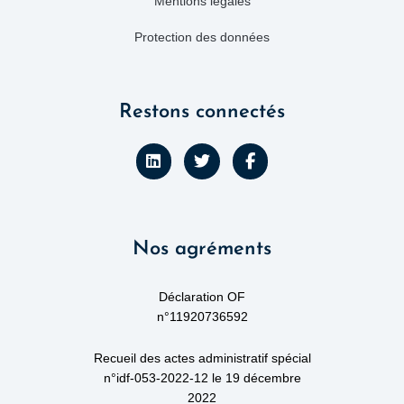
Mentions légales
Protection des données
Restons connectés
L
T
F
i
w
a
n
i
c
k
t
e
e
t
b
d
e
o
Nos agréments
i
r
o
n
k
-
f
Déclaration OF
n°11920736592
Recueil des actes administratif spécial
n°idf-053-2022-12 le 19 décembre
2022