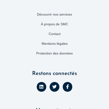
Découvrir nos services
À propos de SMC
Contact
Mentions légales
Protection des données
Restons connectés
L
T
F
i
w
a
n
i
c
k
t
e
e
t
b
d
e
o