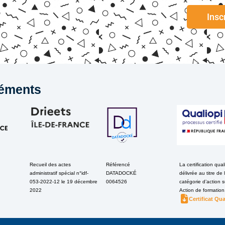
Insc
éments
Recueil des actes
Référencé
La certification qual
administratif spécial n°idf-
DATADOCKÉ
délivrée au titre de 
053-2022-12 le 19 décembre
0064526
catégorie d’action s
2022
Action de formation
Certificat Qua