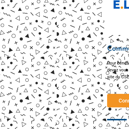
Commen
Pour bénéfi
devez vous 
site du CSE
Con