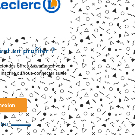
t en profiter ?
cier des offres & avantages vous
inscrire ou vous connecter sur le
.
nexion
OU