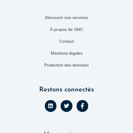
Découvrir nos services
À propos de SMC
Contact
Mentions légales
Protection des données
Restons connectés
L
T
F
i
w
a
n
i
c
k
t
e
e
t
b
d
e
o