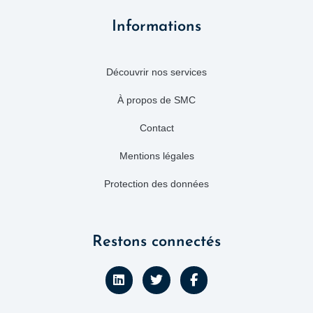
Informations
Découvrir nos services
À propos de SMC
Contact
Mentions légales
Protection des données
Restons connectés
L
T
F
i
w
a
n
i
c
k
t
e