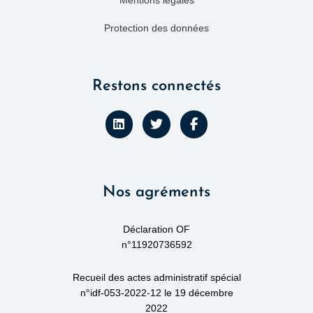
Mentions légales
Protection des données
Restons connectés
L
T
F
i
w
a
n
i
c
k
t
e
e
t
b
d
e
o
Nos agréments
i
r
o
n
k
-
f
Déclaration OF
n°11920736592
Recueil des actes administratif spécial
n°idf-053-2022-12 le 19 décembre
2022