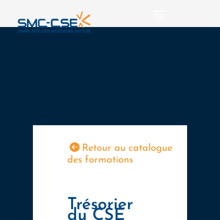
Aller
au
contenu
Retour au catalogue
des formations
Trésorier
du CSE