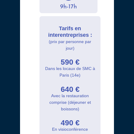
9h-17h
Tarifs en
interentreprises :
(prix par personne par
jour)
590 €
Dans les locaux de SMC à
Paris (14e)
640 €
Avec la restauration
comprise (déjeuner et
boissons)
490 €
En visioconférence