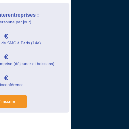
nterentreprises :
personne par jour)
€
x de SMC à Paris (14e)
€
omprise (déjeuner et boissons)
€
sioconférence
’inscrire