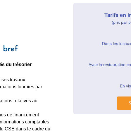
Tarifs en i
(prix par 
Dans les locau
 bref
és du trésorier
Avec la restauration c
e ses travaux
En vi
rmations fournies par
ations relatives au
S
hes de financement
 informations comptables
 du CSE dans le cadre du