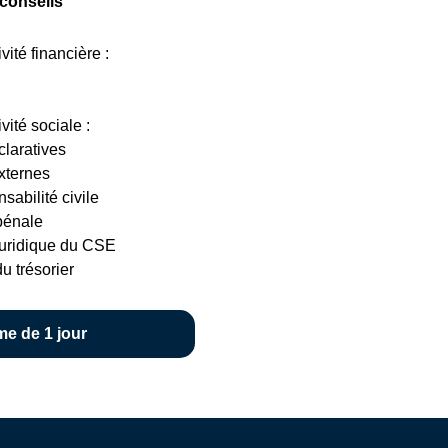
 conseils
vité financière :
vité sociale :
claratives
xternes
sabilité civile
pénale
juridique du CSE
u trésorier
e de 1 jour