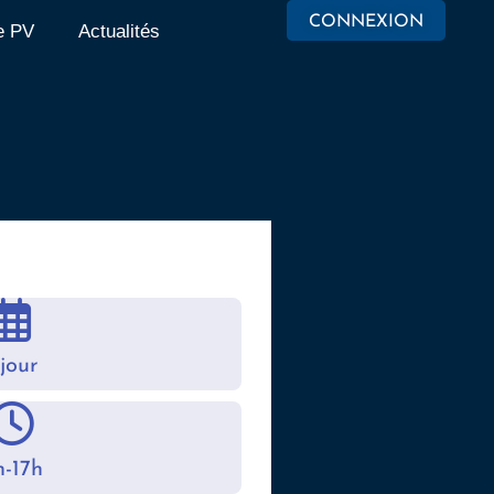
CONNEXION
e PV
Actualités
 jour
h-17h