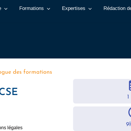
e
Formations
Expertises
Rédaction d
ogue des formations
 CSE
1
9
ons légales