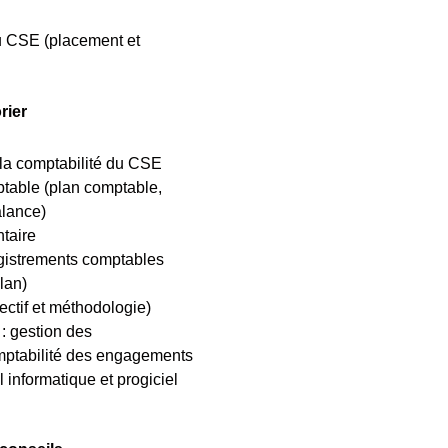
u CSE (placement et
rier
la comptabilité du CSE
table (plan comptable,
alance)
ntaire
gistrements comptables
lan)
ectif et méthodologie)
: gestion des
mptabilité des engagements
l informatique et progiciel