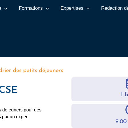
e
Formations
Expertises
Rédaction d
rier des petits déjeuners
 CSE
1 f
ts déjeuners pour des
 par un expert.
9:00