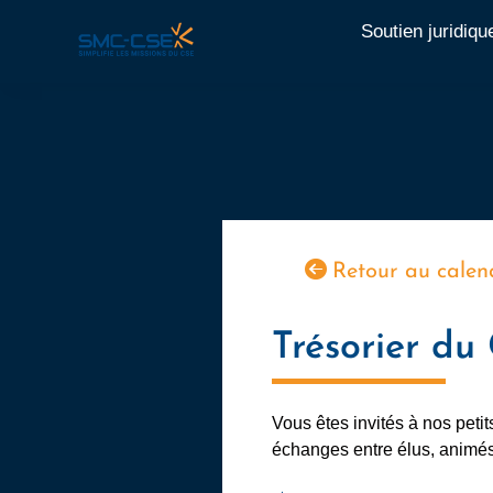
Aller
Soutien juridiqu
au
contenu
Retour au calend
Trésorier du
Vous êtes invités à nos peti
échanges entre élus, animés