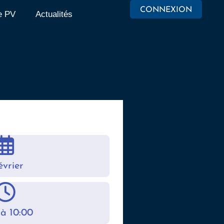
CONNEXION
e PV
Actualités
évrier
 à 10:00