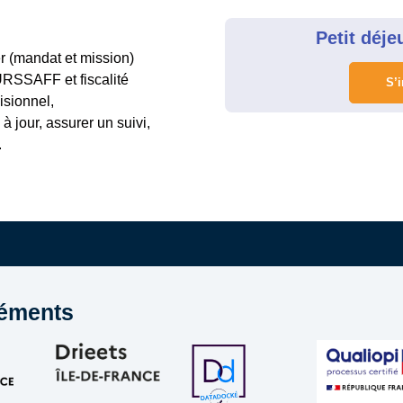
Petit déje
er (mandat et mission)
URSSAFF et fiscalité
S’i
isionnel,
à jour, assurer un suivi,
.
éments