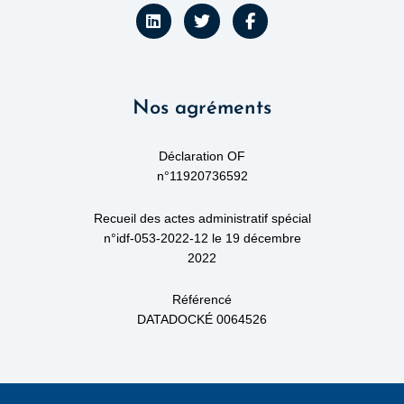
L
T
F
i
w
a
n
i
c
k
t
e
e
t
b
d
e
o
Nos agréments
i
r
o
n
k
-
f
Déclaration OF
n°11920736592
Recueil des actes administratif spécial
n°idf-053-2022-12 le 19 décembre
2022
Référencé
DATADOCKÉ 0064526