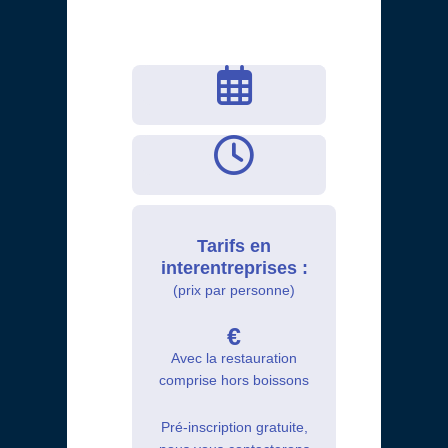
Tarifs en
interentreprises :
(prix par personne)
€
Avec la restauration
comprise hors boissons
Pré-inscription gratuite,