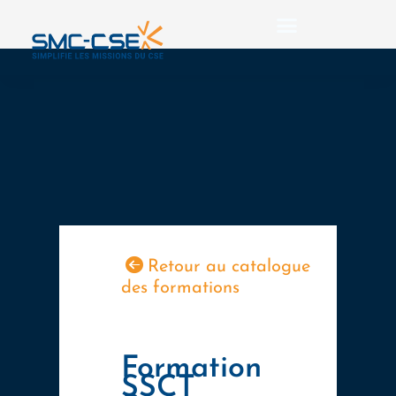
Aller
au
contenu
Retour au catalogue
des formations
Formation
SSCT