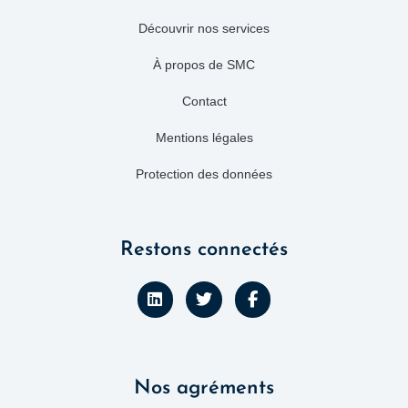
Découvrir nos services
À propos de SMC
Contact
Mentions légales
Protection des données
Restons connectés
L
T
F
i
w
a
n
i
c
k
t
e
e
t
b
d
e
o
Nos agréments
i
r
o
n
k