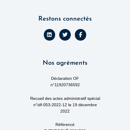
Restons connectés
L
T
F
i
w
a
n
i
c
k
t
e
e
t
b
d
e
o
Nos agréments
i
r
o
n
k
-
f
Déclaration OF
n°11920736592
Recueil des actes administratif spécial
n°idf-053-2022-12 le 19 décembre
2022
Référencé