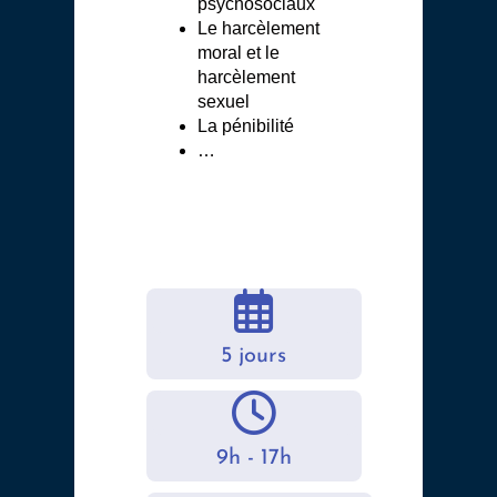
psychosociaux
Le harcèlement
moral et le
harcèlement
sexuel
La pénibilité
…
5 jours
9h - 17h