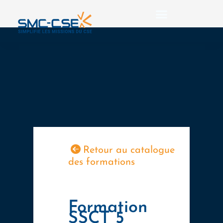
Aller
au
contenu
Retour au catalogue
des formations
Formation
SSCT 5