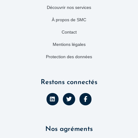
Découvrir nos services
À propos de SMC
Contact
Mentions légales
Protection des données
Restons connectés
L
T
F
i
w
a
n
i
c
k
t
e
e
t
b
d
e
o
Nos agréments
i
r
o
n
k