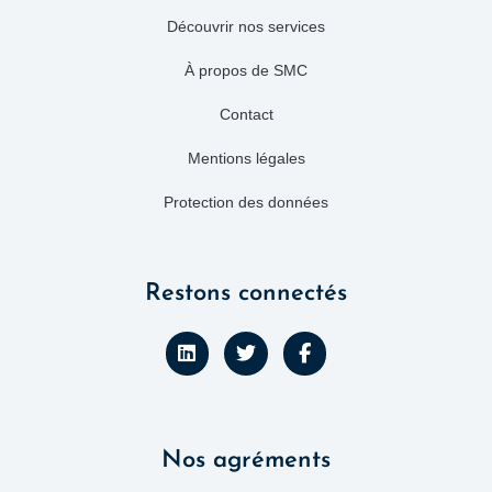
Découvrir nos services
À propos de SMC
Contact
Mentions légales
Protection des données
Restons connectés
L
T
F
i
w
a
n
i
c
k
t
e
e
t
b
d
e
o
Nos agréments
i
r
o
n
k