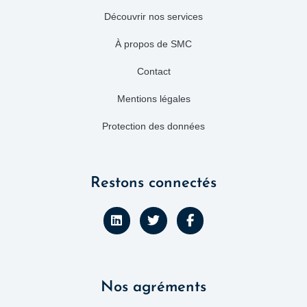
Découvrir nos services
À propos de SMC
Contact
Mentions légales
Protection des données
Restons connectés
L
T
F
i
w
a
n
i
c
k
t
e
e
t
b
d
e
o
Nos agréments
i
r
o
n
k