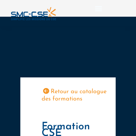
Aller
au
contenu
Retour au catalogue
des formations
Formation
CSE