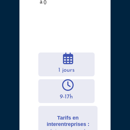
à ()
1 jours
9-17h
Tarifs en
interentreprises :