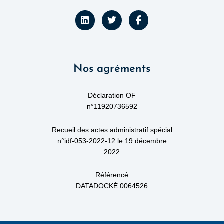
L
T
F
i
w
a
n
i
c
k
t
e
e
t
b
d
e
o
Nos agréments
i
r
o
n
k
-
f
Déclaration OF
n°11920736592
Recueil des actes administratif spécial
n°idf-053-2022-12 le 19 décembre
2022
Référencé
DATADOCKÉ 0064526