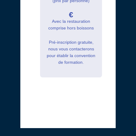
(prix par personne)
€
Avec la restauration
comprise hors boissons
Pré-inscription gratuite,
nous vous contacterons
pour établir la convention
de formation.