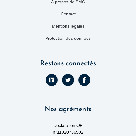
À propos de SMC
Contact
Mentions légales
Protection des données
Restons connectés
L
T
F
i
w
a
n
i
c
k
t
e
e
t
b
d
e
o
Nos agréments
i
r
o
n
k
-
f
Déclaration OF
n°11920736592