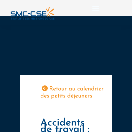
Aller
au
contenu
Retour au calendrier
des petits déjeuners
Accidents
de travail :