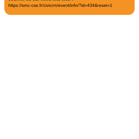
https://smc-cse.fr/civicrm/event/info/?id=434&reset=1