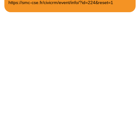
https://smc-cse.fr/civicrm/event/info/?id=224&reset=1